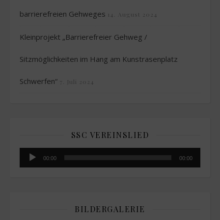
barrierefreien Gehweges
14. August 2024
Kleinprojekt „Barrierefreier Gehweg /
Sitzmöglichkeiten im Hang am Kunstrasenplatz
Schwerfen“
7. Juli 2024
SSC VEREINSLIED
Audio-
00:00
00:00
Player
BILDERGALERIE